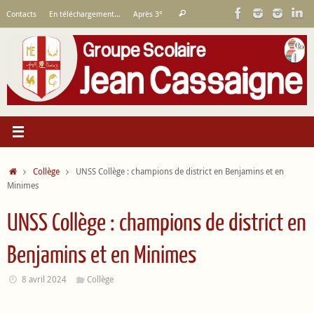
Passer
Recherche
Contacts
En téléchargement…
Après 3°
Rechercher
au
pour
contenu
:
Accueil
Collège
UNSS Collège : champions de district en Benjamins et en
Minimes
UNSS Collège : champions de district en
Benjamins et en Minimes
8 avril 2024
Collège