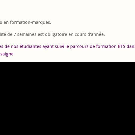
ou en formation-marques.
lité de 7 semaines est obligatoire en cours d’année.
s de nos étudiantes ayant suivi le parcours de formation BTS dan
ssaigne