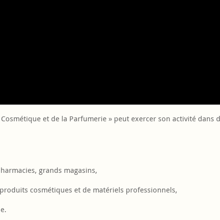
la Cosmétique et de la Parfumerie » peut exercer son activité dans 
apharmacies, grands magasins,
e produits cosmétiques et de matériels professionnels,
e.