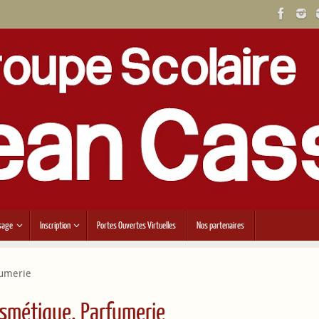
sage
Inscription
Portes Ouvertes Virtuelles
Nos partenaires
fumerie
osmétique, Parfumerie