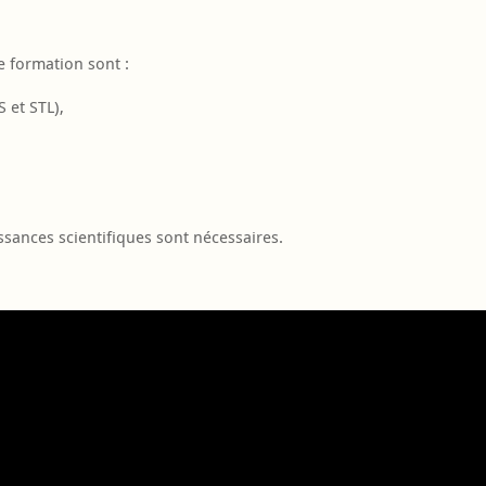
e formation sont :
 et STL),
sances scientifiques sont nécessaires.