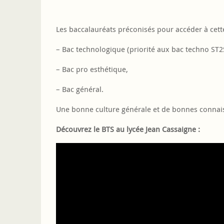
Les baccalauréats préconisés pour accéder à cett
– Bac technologique (priorité aux bac techno ST2S
– Bac pro esthétique,
– Bac général.
Une bonne culture générale et de bonnes connais
Découvrez le BTS au lycée Jean Cassaigne :