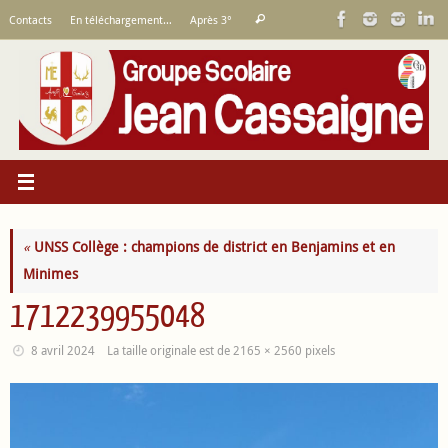
Passer
Recherche
Contacts
En téléchargement…
Après 3°
Rechercher
au
pour
contenu
:
«
UNSS Collège : champions de district en Benjamins et en
Minimes
1712239955048
8 avril 2024
La taille originale est de
2165 × 2560
pixels