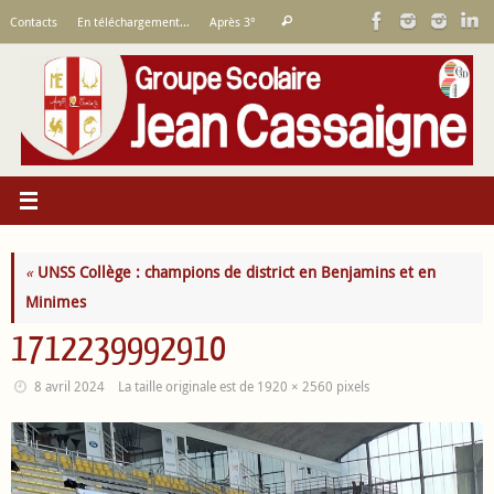
Passer
Recherche
Contacts
En téléchargement…
Après 3°
Rechercher
au
pour
contenu
:
«
UNSS Collège : champions de district en Benjamins et en
Minimes
1712239992910
8 avril 2024
La taille originale est de
1920 × 2560
pixels