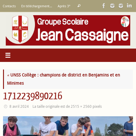
Passer
Recherche
Contacts
En téléchargement…
Après 3°
Rechercher
au
pour
contenu
:
«
UNSS Collège : champions de district en Benjamins et en
Minimes
1712239890216
8 avril 2024
La taille originale est de
2515 × 2560
pixels