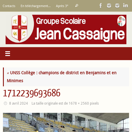
Passer
Recherche
Contacts
En téléchargement…
Après 3°
Rechercher
au
pour
contenu
:
«
UNSS Collège : champions de district en Benjamins et en
Minimes
1712239693686
8 avril 2024
La taille originale est de
1678 × 2560
pixels