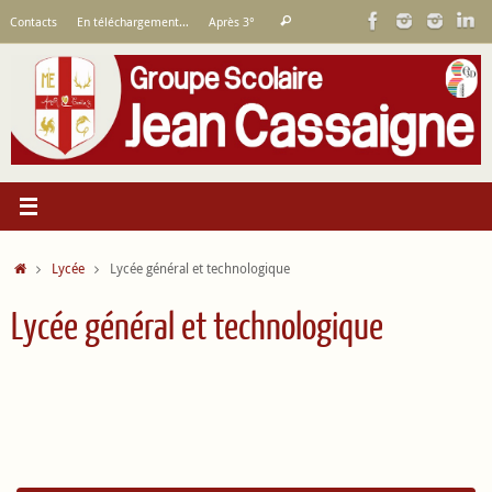
Passer
Recherche
Contacts
En téléchargement…
Après 3°
Rechercher
au
pour
contenu
:
Accueil
Lycée
Lycée général et technologique
Lycée général et technologique