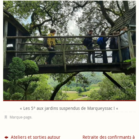
« Les 5° aux jardins suspendus de Marqueyssac ! «
Marque-page
.
Ateliers et sorties autour
Retraite des confirmants à