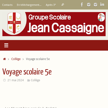
Passer
Recherche
Contacts
En téléchargement…
Après 3°
Rechercher
au
pour
contenu
:
Accueil
Collège
Voyage scolaire 5e
Voyage scolaire 5e
21 mai 2024
Collège