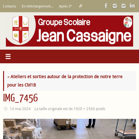
Passer
Recherche
Contacts
En téléchargement…
Après 3°
Rechercher
au
pour
contenu
:
«
Ateliers et sorties autour de la protection de notre terre
pour les CM1B
IMG_7456
14 mai 2024
La taille originale est de
1920 × 2560
pixels