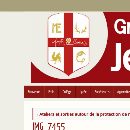
Passer
au
contenu
Passer
Bienvenue
Ecole
Collège
Lycée
Supérieur
Apprentis
au
contenu
«
Ateliers et sorties autour de la protection de
IMG_7455