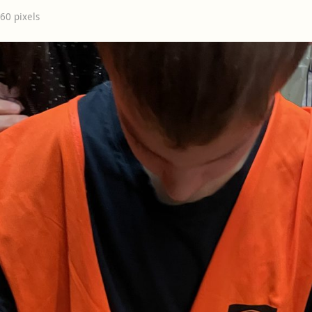
560
pixels