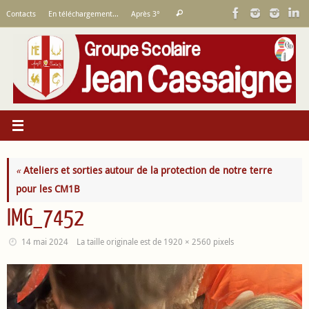
Passer
Recherche
Contacts
En téléchargement…
Après 3°
Rechercher
au
pour
contenu
:
«
Ateliers et sorties autour de la protection de notre terre
pour les CM1B
IMG_7452
14 mai 2024
La taille originale est de
1920 × 2560
pixels