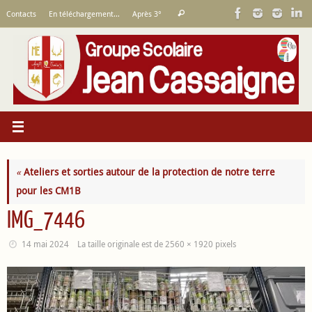
Passer
Recherche
Contacts
En téléchargement…
Après 3°
Rechercher
au
pour
contenu
:
«
Ateliers et sorties autour de la protection de notre terre
pour les CM1B
IMG_7446
14 mai 2024
La taille originale est de
2560 × 1920
pixels