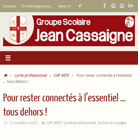
Passer
Recherche
Contacts
En téléchargement…
Après 3°
Rechercher
au
pour
contenu
:
Accueil
Lycée professionnel
CAP AEPE
Pour rester connectés à l’essentiel
… tous dehors !
Pour rester connectés à l’essentiel …
tous dehors !
12 octobre 2023
CAP AEPE
,
Lycée professionnel
,
Sorties et voyages