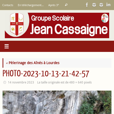
Passer
Recherche
Contacts
En téléchargement…
Après 3°
Rechercher
au
pour
contenu
:
«
Pèlerinage des Aînés à Lourdes
PHOTO-2023-10-13-21-42-57
14 novembre 2023
La taille originale est de
480 × 640
pixels