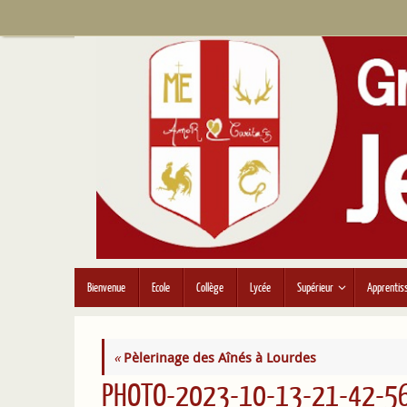
Passer
au
contenu
Passer
Bienvenue
Ecole
Collège
Lycée
Supérieur
Apprentis
au
contenu
«
Pèlerinage des Aînés à Lourdes
PHOTO-2023-10-13-21-42-56