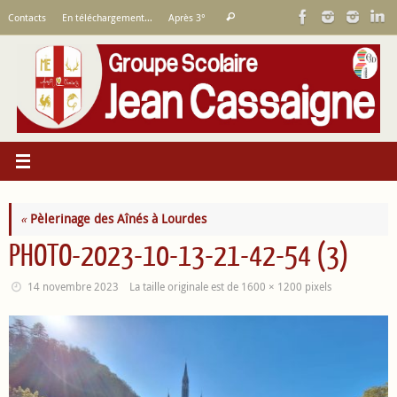
Passer
Recherche
Contacts
En téléchargement…
Après 3°
Rechercher
au
pour
contenu
:
«
Pèlerinage des Aînés à Lourdes
PHOTO-2023-10-13-21-42-54 (3)
14 novembre 2023
La taille originale est de
1600 × 1200
pixels