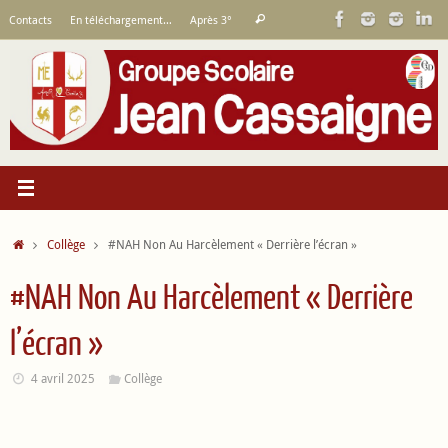
Passer
Recherche
Contacts
En téléchargement…
Après 3°
Rechercher
au
pour
contenu
:
Accueil
Collège
#NAH Non Au Harcèlement « Derrière l’écran »
#NAH Non Au Harcèlement « Derrière
l’écran »
4 avril 2025
Collège