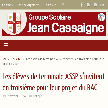
Passer
Recherche
Contacts
En téléchargement…
Après 3°
Rechercher
au
pour
contenu
:
Accueil
Collège
Les élèves de terminale ASSP s’invitent en troisième pour leur
projet du BAC
Les élèves de terminale ASSP s’invitent
en troisième pour leur projet du BAC
2 février 2024
Collège