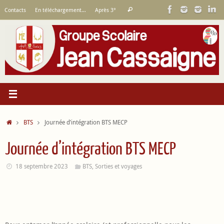
Passer
Recherche
Contacts
En téléchargement…
Après 3°
Rechercher
au
pour
contenu
:
Accueil
BTS
Journée d’intégration BTS MECP
Journée d’intégration BTS MECP
18 septembre 2023
BTS
,
Sorties et voyages