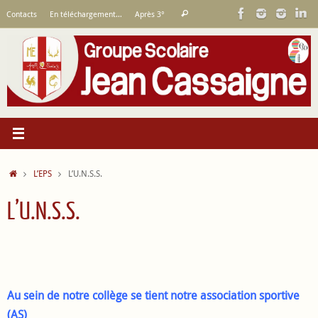
Passer
Recherche
Contacts
En téléchargement…
Après 3°
Rechercher
au
pour
contenu
:
Accueil
L’EPS
L’U.N.S.S.
L’U.N.S.S.
Au sein de notre collège se tient notre association sportive
(AS)