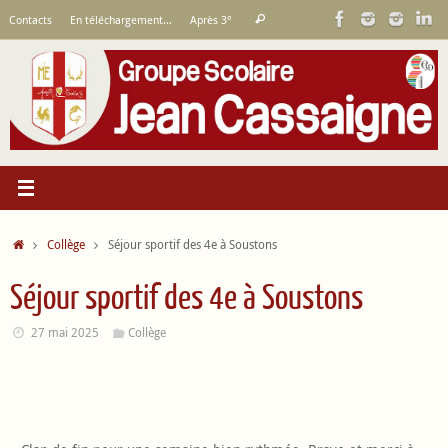
Passer
Recherche
Contacts
En téléchargement…
Après 3°
Rechercher
au
pour
contenu
:
Accueil
Collège
Séjour sportif des 4e à Soustons
Séjour sportif des 4e à Soustons
27 mai 2025
Collège