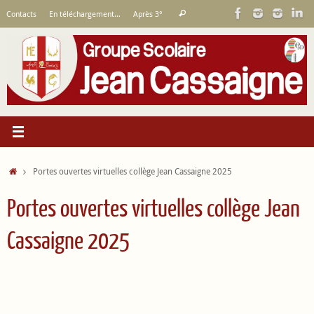
Passer
Recherche
Contacts
En téléchargement…
Après 3°
Rechercher
au
pour
contenu
:
Accueil
Portes ouvertes virtuelles collège Jean Cassaigne 2025
Portes ouvertes virtuelles collège Jean
Cassaigne 2025