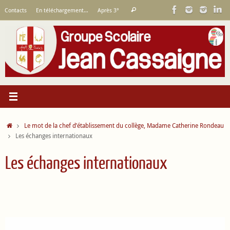
Passer
Recherche
Contacts
En téléchargement…
Après 3°
Rechercher
au
pour
contenu
:
Accueil
Le mot de la chef d’établissement du collège, Madame Catherine Rondeau
Les échanges internationaux
Les échanges internationaux