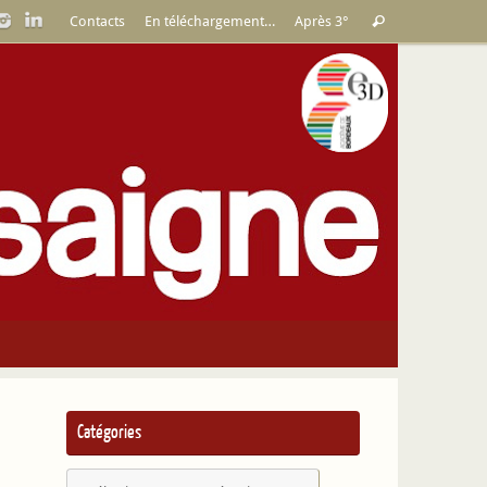
Recherche
Contacts
En téléchargement…
Après 3°
Rechercher
pour
:
Catégories
Catégories