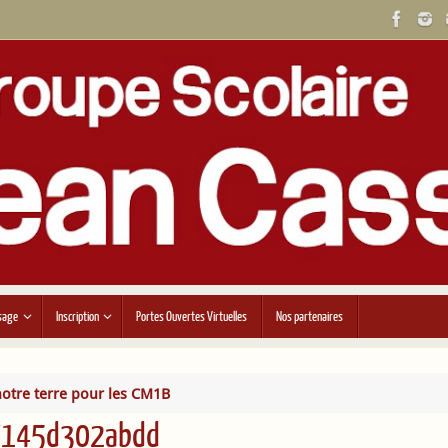
sage
Inscription
Portes Ouvertes Virtuelles
Nos partenaires
 notre terre pour les CM1B
7145d302abdd