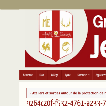
Passer
au
contenu
Passer
Bienvenue
Ecole
Collège
Lycée
Supérieur
Apprentis
au
contenu
«
Ateliers et sorties autour de la protection de
9264c20f-f532-4761-a233-